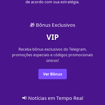
de acordo com sua estratégia.
🎁 Bônus Exclusivos
VIP
Receba bônus exclusivos do Telegram,
promoções especiais e códigos promocionais
únicos!
Ver Bônus
📢 Notícias em Tempo Real