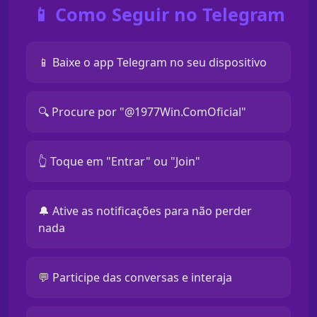
📱 Como Seguir no Telegram
📱 Baixe o app Telegram no seu dispositivo
🔍 Procure por "@1977Win.ComOficial"
👆 Toque em "Entrar" ou "Join"
🔔 Ative as notificações para não perder
nada
💬 Participe das conversas e interaja