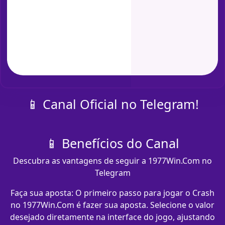
📱 Canal Oficial no Telegram!
📱 Benefícios do Canal
Descubra as vantagens de seguir a 1977Win.Com no
Telegram
Faça sua aposta: O primeiro passo para jogar o Crash
no 1977Win.Com é fazer sua aposta. Selecione o valor
desejado diretamente na interface do jogo, ajustando