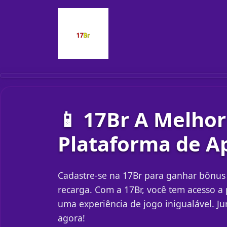
📱 17Br A Melhor
Plataforma de A
Cadastre-se na 17Br para ganhar bônus
recarga. Com a 17Br, você tem acesso a 
uma experiência de jogo inigualável. J
agora!