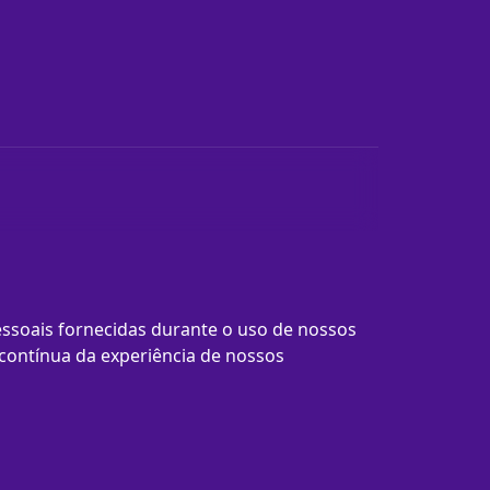
essoais fornecidas durante o uso de nossos
 contínua da experiência de nossos