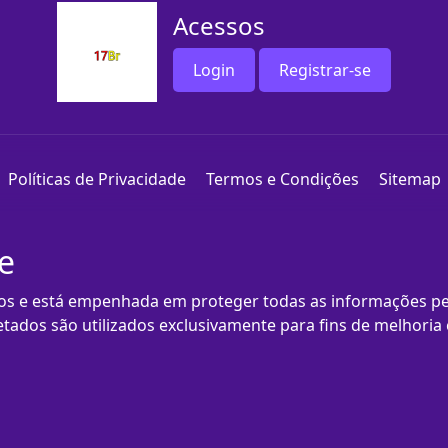
Acessos
Login
Registrar-se
Políticas de Privacidade
Termos e Condições
Sitemap
de
rios e está empenhada em proteger todas as informações p
tados são utilizados exclusivamente para fins de melhoria