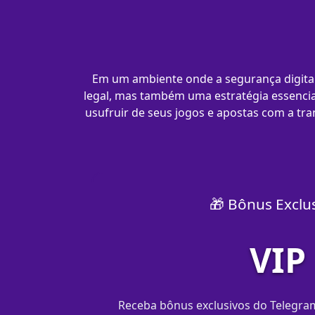
Em um ambiente onde a segurança digital
legal, mas também uma estratégia essencia
usufruir de seus jogos e apostas com a tr
🎁 Bônus Exclu
VIP
Receba bônus exclusivos do Telegra