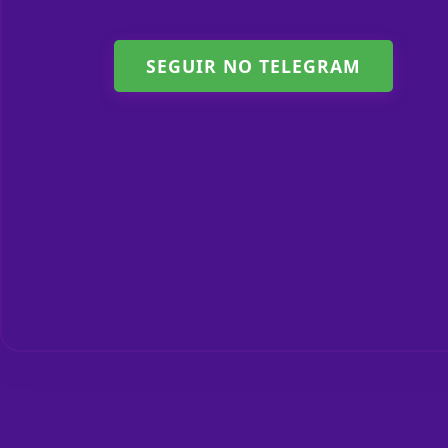
SEGUIR NO TELEGRAM