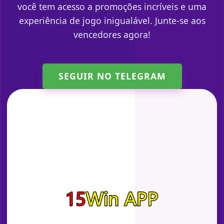
você tem acesso a promoções incríveis e uma
experiência de jogo inigualável. Junte-se aos
vencedores agora!
SEGUIR NO TELEGRAM