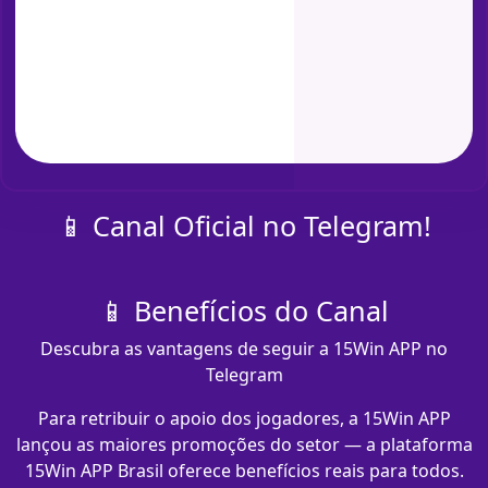
📱 Canal Oficial no Telegram!
📱 Benefícios do Canal
Descubra as vantagens de seguir a 15Win APP no
Telegram
Para retribuir o apoio dos jogadores, a 15Win APP
lançou as maiores promoções do setor — a plataforma
15Win APP Brasil oferece benefícios reais para todos.