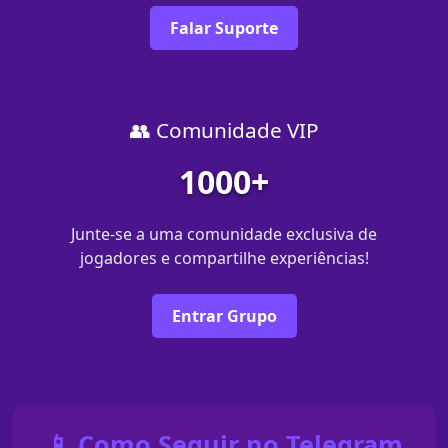
Falar Suporte
👥 Comunidade VIP
1000+
Junte-se a uma comunidade exclusiva de
jogadores e compartilhe experiências!
Entrar Grupo
📱 Como Seguir no Telegram