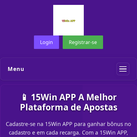
Login
Registrar-se
Menu
📱 15Win APP A Melhor
Plataforma de Apostas
Cadastre-se na 15Win APP para ganhar bônus no
cadastro e em cada recarga. Com a 15Win APP,