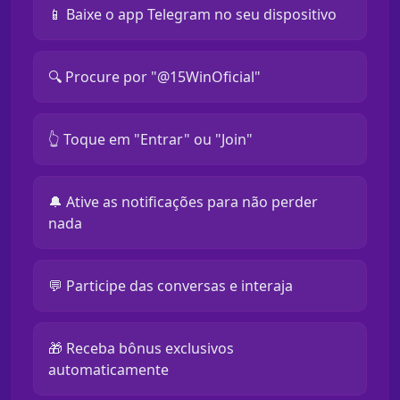
📱 Baixe o app Telegram no seu dispositivo
🔍 Procure por "@15WinOficial"
👆 Toque em "Entrar" ou "Join"
🔔 Ative as notificações para não perder
nada
💬 Participe das conversas e interaja
🎁 Receba bônus exclusivos
automaticamente