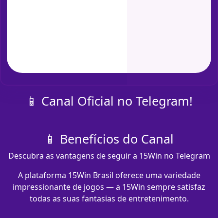
📱 Canal Oficial no Telegram!
📱 Benefícios do Canal
Descubra as vantagens de seguir a 15Win no Telegram
A plataforma 15Win Brasil oferece uma variedade
impressionante de jogos — a 15Win sempre satisfaz
todas as suas fantasias de entretenimento.