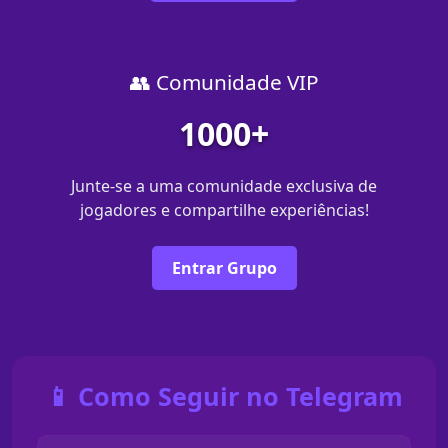
👥 Comunidade VIP
1000+
Junte-se a uma comunidade exclusiva de
jogadores e compartilhe experiências!
Entrar Grupo
📱 Como Seguir no Telegram