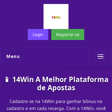
Login
Registrar-se
Menu
📱 14Win A Melhor Plataforma
de Apostas
Cadastre-se na 14Win para ganhar bônus no
cadastro e em cada recarga. Com a 14Win, você