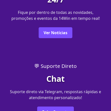
Fique por dentro de todas as novidades,
promoções e eventos da 14Win em tempo real!
Ver Notícias
💬 Suporte Direto
Chat
Suporte direto via Telegram, respostas rápidas e
atendimento personalizado!