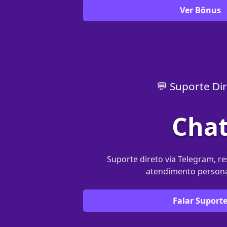
Ver Bônus
💬 Suporte Di
Cha
Suporte direto via Telegram, r
atendimento persona
Falar Suport