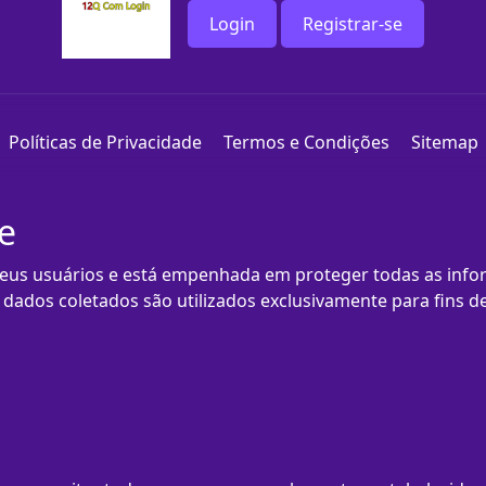
Login
Registrar-se
Políticas de Privacidade
Termos e Condições
Sitemap
de
 seus usuários e está empenhada em proteger todas as info
dados coletados são utilizados exclusivamente para fins d