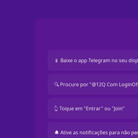
📱 Baixe o app Telegram no seu disp
🔍 Procure por "@12Q Com LoginOfi
👆 Toque em "Entrar" ou "Join"
🔔 Ative as notificações para não p