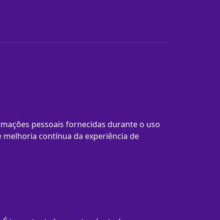
rmações pessoais fornecidas durante o uso
e melhoria contínua da experiência de