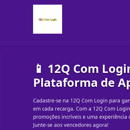
📱 12Q Com Logi
Plataforma de A
Cadastre-se na 12Q Com Login para gan
em cada recarga. Com a 12Q Com Login,
promoções incríveis e uma experiência d
Junte-se aos vencedores agora!