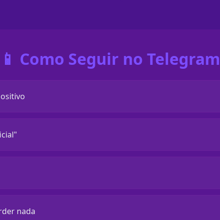
📱 Como Seguir no Telegram
ositivo
cial"
erder nada