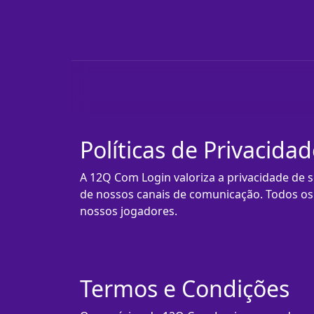
Políticas de Privacida
A 12Q Com Login valoriza a privacidade de
de nossos canais de comunicação. Todos os 
nossos jogadores.
Termos e Condições