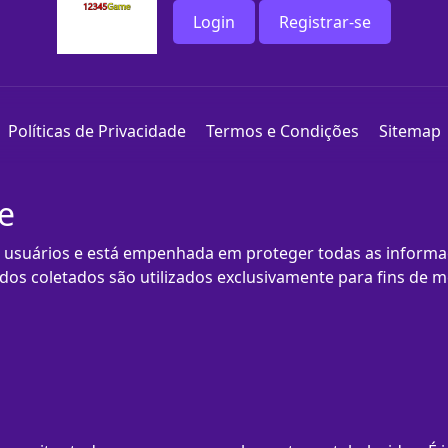
Login
Registrar-se
Políticas de Privacidade
Termos e Condições
Sitemap
de
s usuários e está empenhada em proteger todas as informa
os coletados são utilizados exclusivamente para fins de m