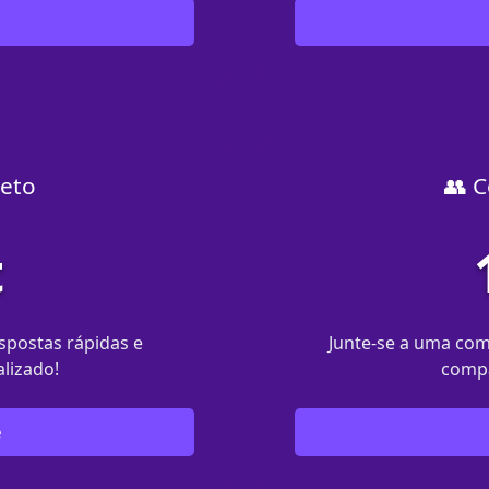
reto
👥 
t
espostas rápidas e
Junte-se a uma com
lizado!
compa
e