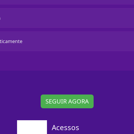
a
aticamente
SEGUIR AGORA
Acessos