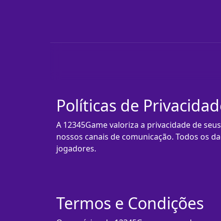
Políticas de Privacida
A 12345Game valoriza a privacidade de seu
nossos canais de comunicação. Todos os dad
jogadores.
Termos e Condições