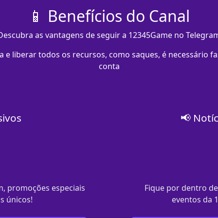
📱 Benefícios do Canal
Descubra as vantagens de seguir a 12345Game no Telegra
a e liberar todos os recursos, como saques, é necessário f
conta
sivos
📢 Notí
m, promoções especiais
Fique por dentro d
s únicos!
eventos da 