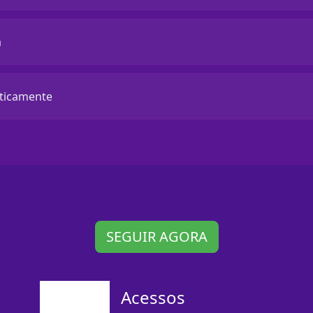
a
aticamente
SEGUIR AGORA
Acessos