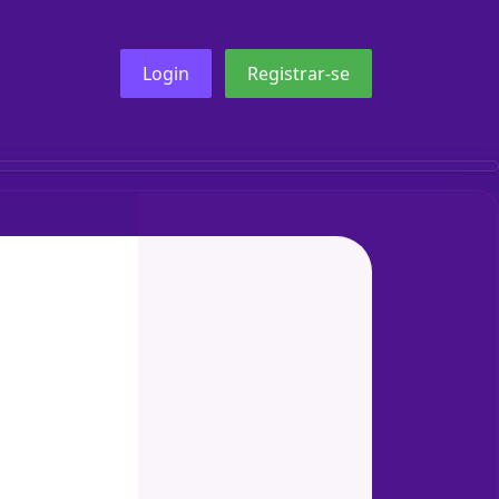
Login
Registrar-se