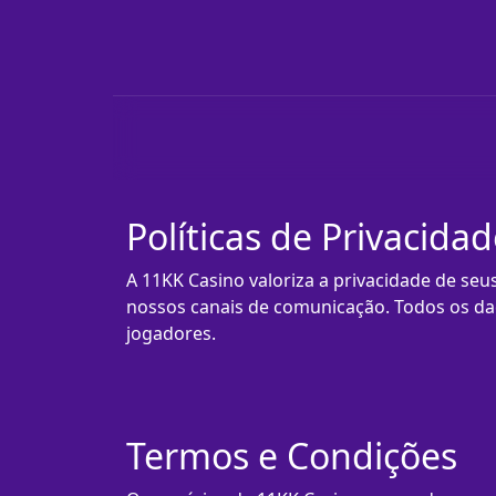
Políticas de Privacida
A 11KK Casino valoriza a privacidade de se
nossos canais de comunicação. Todos os dad
jogadores.
Termos e Condições