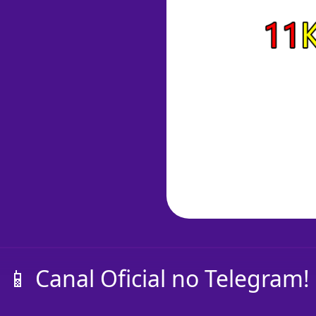
📱 Canal Oficial no Telegram!