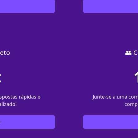
reto
👥 
t
espostas rápidas e
Junte-se a uma com
lizado!
compa
e