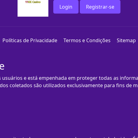
Login
Registrar-se
Políticas de Privacidade
Termos e Condições
Sitemap
de
us usuários e está empenhada em proteger todas as inform
os coletados são utilizados exclusivamente para fins de m