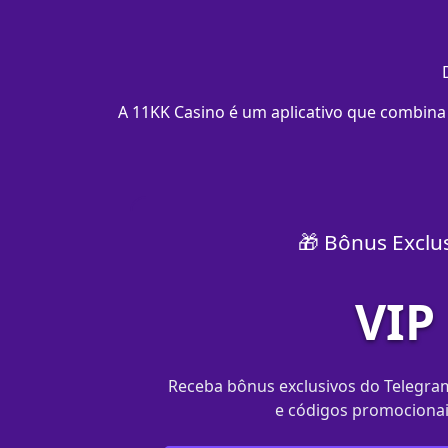
A 11KK Casino é um aplicativo que combina 
🎁 Bônus Exclu
VIP
Receba bônus exclusivos do Telegra
e códigos promocionai