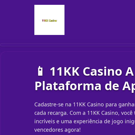
📱 11KK Casino 
Plataforma de A
Cadastre-se na 11KK Casino para ganha
cada recarga. Com a 11KK Casino, você
incríveis e uma experiência de jogo inig
vencedores agora!