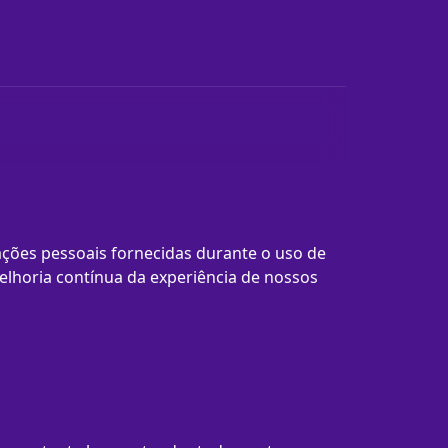
ações pessoais fornecidas durante o uso de
elhoria contínua da experiência de nossos