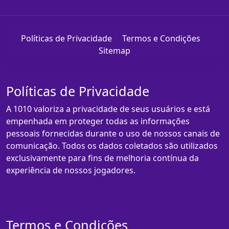
Políticas de Privacidade
Termos e Condições
Sitemap
Políticas de Privacidade
A 1010 valoriza a privacidade de seus usuários e está
empenhada em proteger todas as informações
pessoais fornecidas durante o uso de nossos canais de
comunicação. Todos os dados coletados são utilizados
exclusivamente para fins de melhoria contínua da
experiência de nossos jogadores.
Termos e Condições