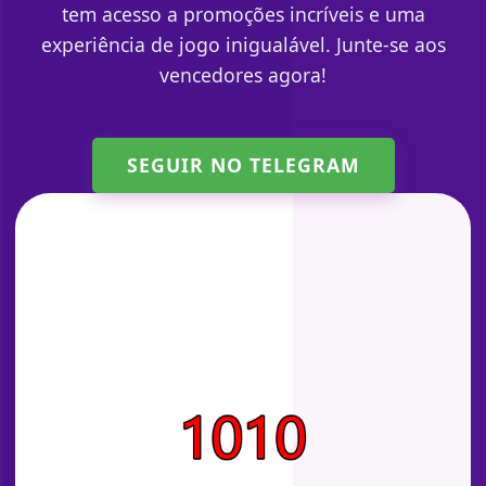
tem acesso a promoções incríveis e uma
experiência de jogo inigualável. Junte-se aos
vencedores agora!
SEGUIR NO TELEGRAM