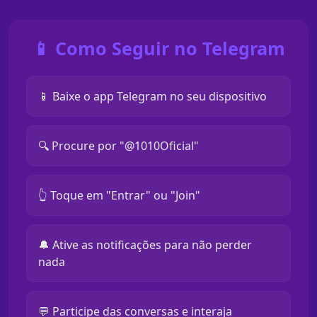
📱 Como Seguir no Telegram
📱 Baixe o app Telegram no seu dispositivo
🔍 Procure por "@1010Oficial"
👆 Toque em "Entrar" ou "Join"
🔔 Ative as notificações para não perder
nada
💬 Participe das conversas e interaja