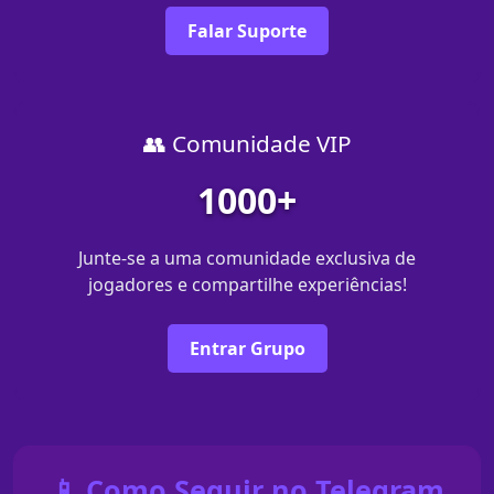
Falar Suporte
👥 Comunidade VIP
1000+
Junte-se a uma comunidade exclusiva de
jogadores e compartilhe experiências!
Entrar Grupo
📱 Como Seguir no Telegram