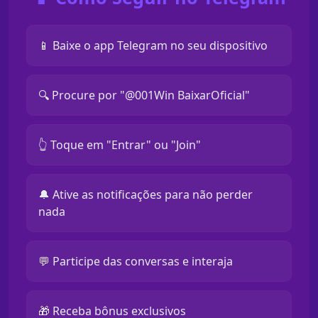
📱 Baixe o app Telegram no seu dispositivo
🔍 Procure por "@001Win BaixarOficial"
👆 Toque em "Entrar" ou "Join"
🔔 Ative as notificações para não perder
nada
💬 Participe das conversas e interaja
🎁 Receba bônus exclusivos