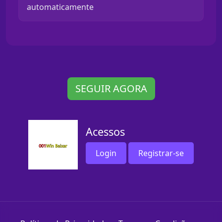
automaticamente
SEGUIR AGORA
Acessos
Login
Registrar-se