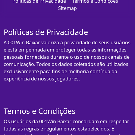
Políticas de Privacidade
Termos e Condições
Sitemap
Políticas de Privacidade
A 001Win Baixar valoriza a privacidade de seus usuários
e está empenhada em proteger todas as informações
pessoais fornecidas durante o uso de nossos canais de
comunicação. Todos os dados coletados são utilizados
exclusivamente para fins de melhoria contínua da
experiência de nossos jogadores.
Termos e Condições
Os usuários da 001Win Baixar concordam em respeitar
todas as regras e regulamentos estabelecidos. É