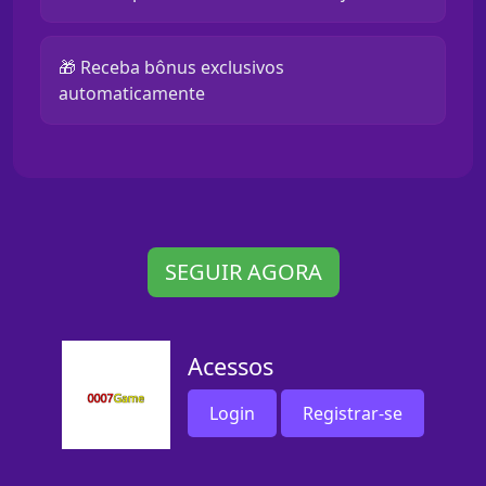
🎁 Receba bônus exclusivos
automaticamente
SEGUIR AGORA
Acessos
Login
Registrar-se