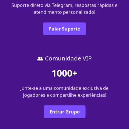
Suporte direto via Telegram, respostas rápidas e
atendimento personalizado!
Falar Suporte
👥 Comunidade VIP
1000+
Junte-se a uma comunidade exclusiva de
jogadores e compartilhe experiências!
Entrar Grupo